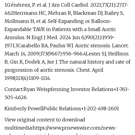
1Généreux, P. et al. J Am Coll Cardiol. 2021;77(21):2717-
462Herrmann HC, Mehran R, Blackman DJ, Bailey S,
Mollmann H, et al. Self-Expanding or Balloon-
Expandable TAVR in Patients with a Small Aortic
Annulus. N Engl J Med. 2024 Jun 6;390(21):1959-
1971.3Carabello BA, Paulus WJ. Aortic stenosis. Lancet.
March 14, 2009;373(9667):956-966.4Lester SJ, Heilbron
B, Gin K, Dodek A, Jue J. The natural history and rate of
progression of aortic stenosis. Chest. April
1998;113(4):1109-1114.
Contact:Ryan Weispfenning Investor Relations+1-763-
505-4626
Kimberly PowellPublic Relations+1-202-498-2601
View original content to download
multimedia:https://www.prnewswire.com/news-